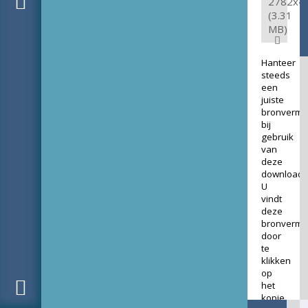
2782x4
(3.31
MB)
Hanteer
steeds
een
juiste
bronverme
bij
gebruik
van
deze
download.
U
vindt
deze
bronverme
door
te
klikken
op
het
kopje