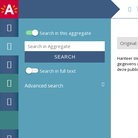
The
Search in this aggregate
Search form
Original:
Search
Hanteer st
gegevens d
deze public
Search in full text
Advanced search