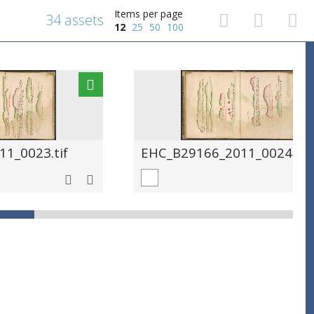
Items per page
34 assets
12
25
50
100
1_0023.tif
EHC_B29166_2011_0024.tif