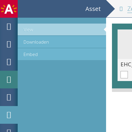
Asset
Z
View
Downloaden
Embed
EHC_B29166_2011_0021.tif
EHC