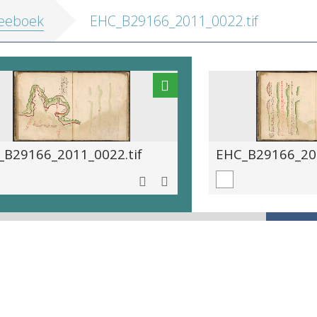
eeboek
EHC_B29166_2011_0022.tif
_B29166_2011_0022.tif
EHC_B29166_201