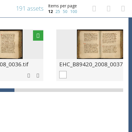
Items per page
191 assets
12
25
50
100
8_0036.tif
EHC_B89420_2008_0037.tif