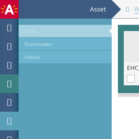
Asset
W
View
Downloaden
Embed
EHC_B89420_2008_0034.tif
EHC