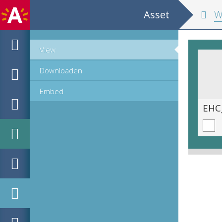
Asset
W
View
Downloaden
Embed
EHC_B89420_2008_0111.tif
EHC