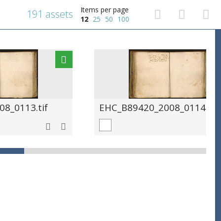
Items per page
191 assets
12
25
50
100
8_0113.tif
EHC_B89420_2008_0114.tif