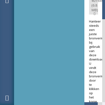
4016x6
(6.8
MB)
Hanteer
steeds
een
juiste
bronverme
bij
gebruik
van
deze
download.
U
vindt
deze
bronverme
door
te
klikken
op
het
kopje