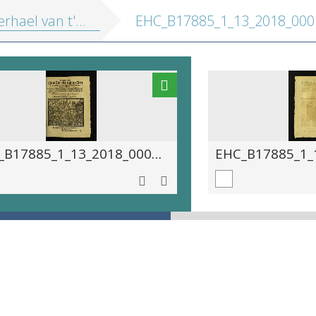
ene nu in Duytslant ghepasseert is, ende wat t'sedert de leste schermutseringhe gheschiet is ontrent Weenen
EHC_B17885_1_13_2018_0001
EHC_B17885_1_13_2018_0001.tif