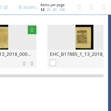
Items per page
8 assets
.tif
12
25
50
100
EHC_B17885_1_13_2018_0002.tif