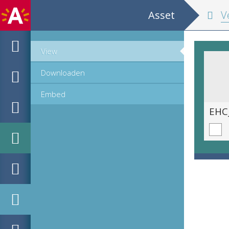
Asset
Verhael van t'gh
View
Downloaden
Embed