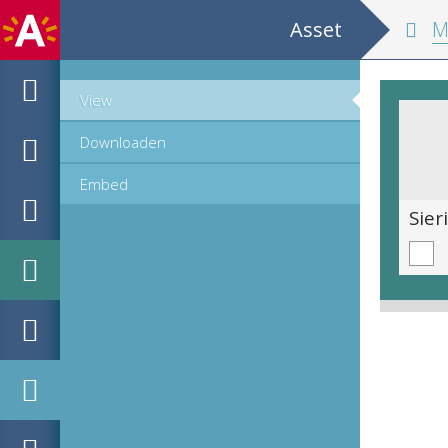
Asset
MPM Hout
View
Downloaden
Embed
Sierinitiaal S, romein (58 mm)
Sier