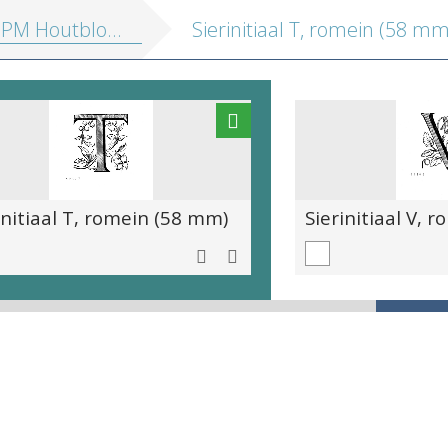
blokken vol. 4: Drukkersmerken, ornamenten, initialen, varia
Sierinitiaal T, romein (58 mm
initiaal T, romein (58 mm)
Sierinitiaal V, 