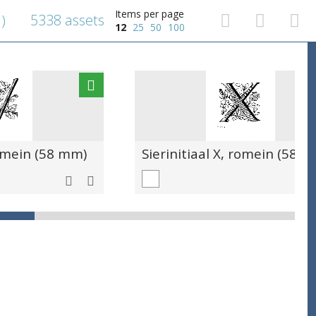
Items per page
5338 assets
)
12
25
50
100
romein (58 mm)
Sierinitiaal X, romein (58 