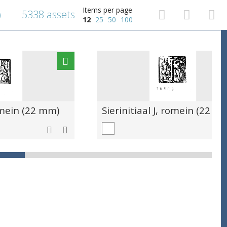
Items per page
5338 assets
)
12
25
50
100
romein (22 mm)
Sierinitiaal J, romein (22 m