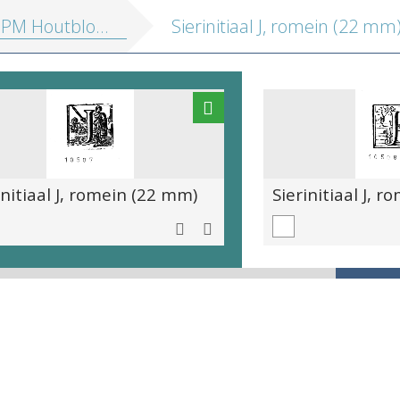
blokken vol. 4: Drukkersmerken, ornamenten, initialen, varia
Sierinitiaal J, romein (22 mm
initiaal J, romein (22 mm)
Sierinitiaal J, 