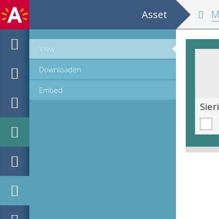
Asset
MPM Hout
View
Downloaden
Embed
Sierinitiaal J, romein (23 mm)
Sier