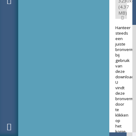
3230x4
(4.37
MB)
Hanteer
steeds
een
juiste
bronverme
bij
gebruik
van
deze
download.
U
vindt
deze
bronverme
door
te
klikken
op
het
kopje