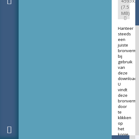
4593x3
(7.5
MB)
Hanteer
steeds
een
juiste
bronverme
bij
gebruik
van
deze
download.
U
vindt
deze
bronverme
door
te
klikken
op
het
kopje