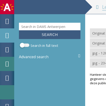
Le double
Search
Search form
Original
Original:
Search in full text
jpg - 1
Advanced search
jpg - 2
Hanteer st
gegevens d
deze public