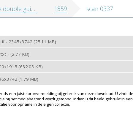
 guide commercial, ou: Livre d'adresses de la ville d'Anvers
1859
scan 0337
: tif - 2345x3742 (25.11 MB)
 txt - (2.77 KB)
200x1915 (632.08 KB)
345x3742 (1.79 MB)
eeds een juiste bronvermelding bij gebruik van deze download. U vindt de
ie bij het mediabestand wordt getoond. Indien u dit beeld gebruikt in een
atie voor opname in de eigen collectie.