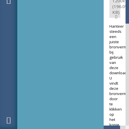
1200x1
(196.09
KB)
Hanteer
steeds
een
juiste
bronverme
bij
gebruik
van
deze
download.
U
vindt
deze
bronverme
door
te
klikken
op
het
kopje