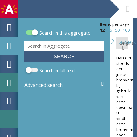
Items per page
12
25
50
100
Search in this aggregate
Search form
21 assets
Original:
Search
Hanteer
steeds
een
Search in full text
juiste
bronverme
Advanced search
bij
gebruik
van
deze
download.
U
vindt
deze
bronverme
door