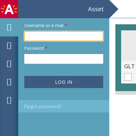
Asset
Username or e-mail
*
Password
*
GLT / Georges Feydeau / De Methode Ribadier / Regie en vert.: Bob de Lange / Decor: Colin Winslow
Forgot password?