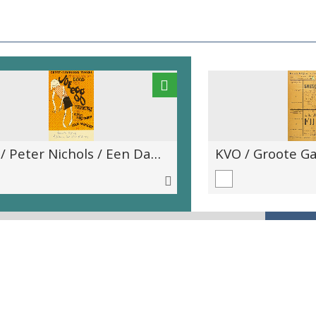
GLT / Peter Nichols / Een Dag uit de Dood van Joe Egg / Regie: R. David MacDonald / Decor: Colin Winslow