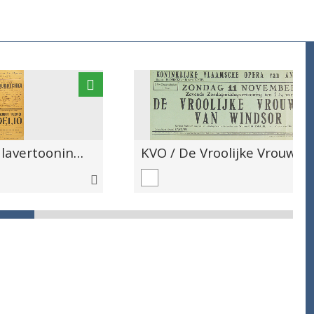
KVO / Groote Galavertooning / Eerste opvoering in België van / Snégourotchka / (Sneeuwvlokje) / Lentespel van Ostrowsky / Muziek van Rimsky Korssakof / Vert.: J. Peeters / Orkest: J.J.B. Schrey / Regie: Henry Engelen / Decors: Proost & Mees / Tweede gastvoorstelling van Mevr. / J. Schützendorf - Koerner / Fidelio / van L. van Beethoven / Orkest: J.J.B. Schrey / Regie: H. Engelen