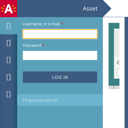
Asset
Username or e-mail
*
Password
*
1830 / De Kleine Tamboer der Warande / Drama der Belgische Omwenteling in 5 bedr. door César van Cauwenberghe
Forgot password?