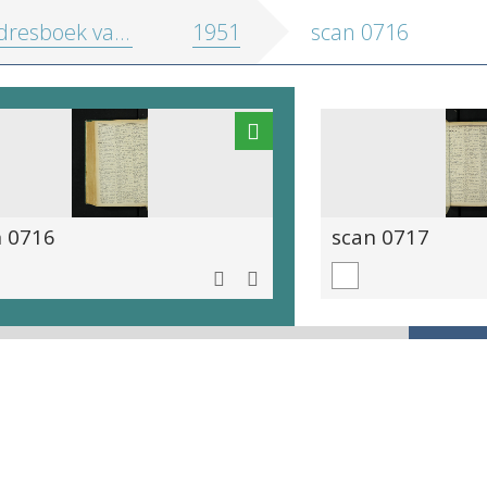
oek van de stad Antwerpen en randgemeenten
1951
scan 0716
n 0716
scan 0717