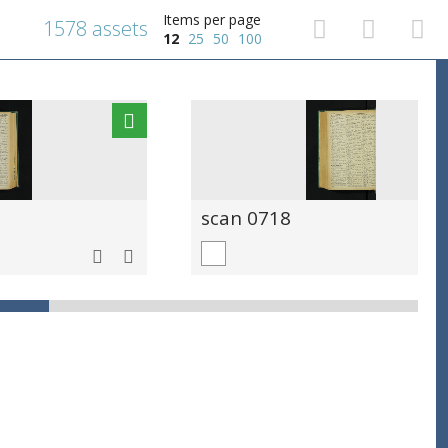
Items per page
1578 assets
12
25
50
100
scan 0718