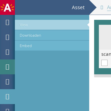
Asset
Adresb
View
Downloaden
Embed
scan 0715
sca