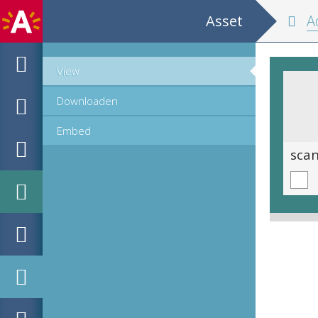
Asset
Adresb
View
Downloaden
Embed
scan 0079
sca