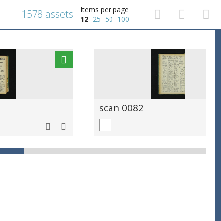
Items per page
1578 assets
12
25
50
100
scan 0082