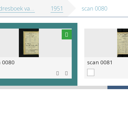
oek van de stad Antwerpen en randgemeenten
1951
scan 0080
n 0080
scan 0081