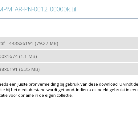
PM_AR-PN-0012_00000k.tif
: tif - 4438x6191 (79.27 MB)
200x1674 (1.1 MB)
438x6191 (6.35 MB)
eeds een juiste bronvermelding bij gebruik van deze download. U vindt de
ie bij het mediabestand wordt getoond. Indien u dit beeld gebruikt in een
atie voor opname in de eigen collectie.