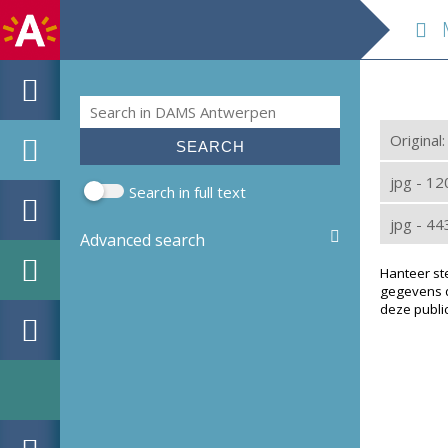
M
Search
Search form
Original
jpg - 1
Search in full text
jpg - 4
Advanced search
Hanteer st
gegevens d
deze public