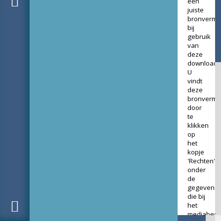
een
juiste
bronverme
bij
gebruik
van
deze
download.
U
vindt
deze
bronverme
door
te
klikken
op
het
kopje
'Rechten'
onder
de
gegevens
die bij
het
mediabest