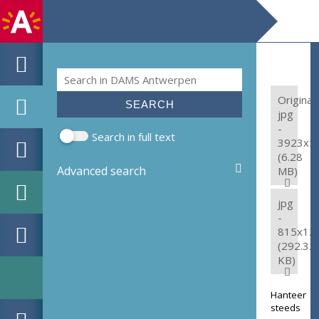
Search
Search form
Original:
jpg
-
Search in full text
3923x5
(6.28
Advanced search
MB)
jpg
-
815x12
(292.32
KB)
Hanteer
steeds