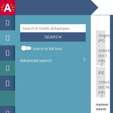
Search
Search form
Original:
JPG
-
Search in full text
336x33
(63.1
Advanced search
KB)
jpg
-
336x33
(60.78
KB)
Hanteer
steeds