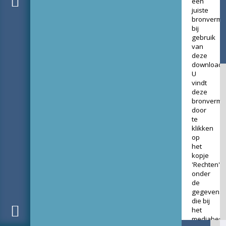
een
juiste
bronverme
bij
gebruik
van
deze
download.
U
vindt
deze
bronverme
door
te
klikken
op
het
kopje
'Rechten'
onder
de
gegevens
die bij
het
mediabest