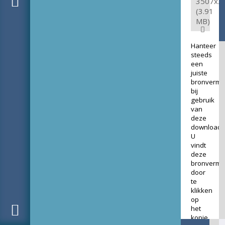
3507x2
(3.91
MB)
Hanteer
steeds
een
juiste
bronverme
bij
gebruik
van
deze
download.
U
vindt
deze
bronverme
door
te
klikken
op
het
kopje