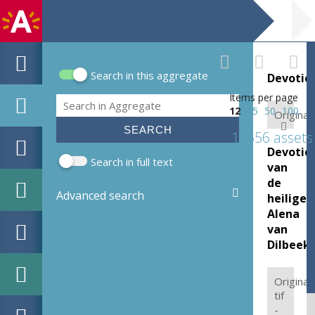
Search in this aggregate
Devotie
Search form
Items per page
Search
12
25
50
100
Original:
12556 assets
Devotie
Search in full text
van
de
Advanced search
heilige
Alena
van
Dilbeek
Original:
tif
-