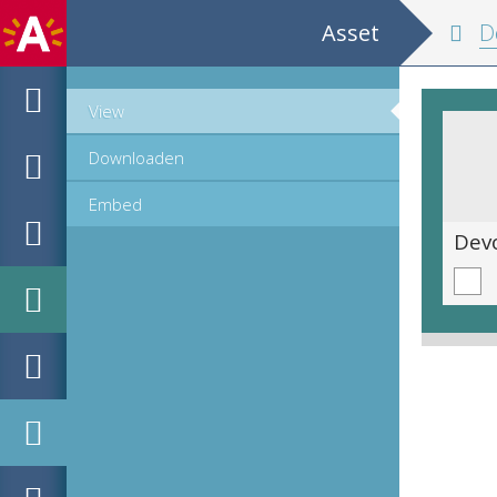
Asset
D
View
Downloaden
Embed
Devotieprent van de heilige Johannes Berchmans