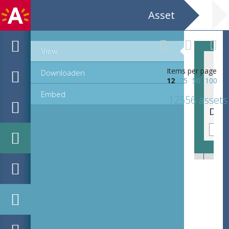
Asset
View
Items per page
Downloaden
12
25
50
100
Embed
12556 assets
Devotieprent van de Heilige Familie