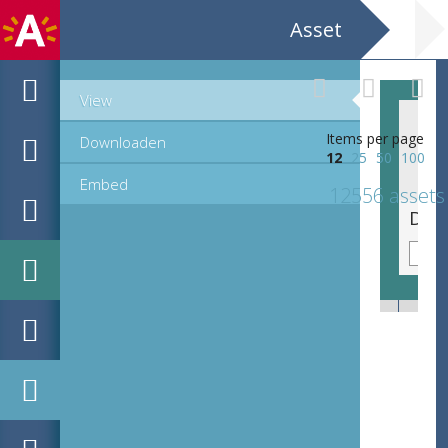
Asset
View
Items per page
Downloaden
12
25
50
100
Embed
12556 assets
Devotieprent van de Heilige Familie