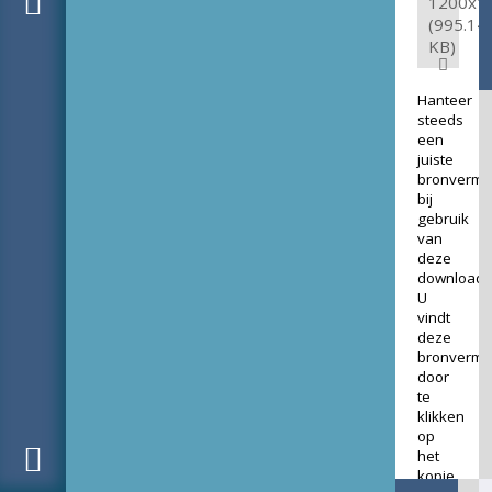
1200x1
(995.14
KB)
Hanteer
steeds
een
juiste
bronverme
bij
gebruik
van
deze
download.
U
vindt
deze
bronverme
door
te
klikken
op
het
kopje