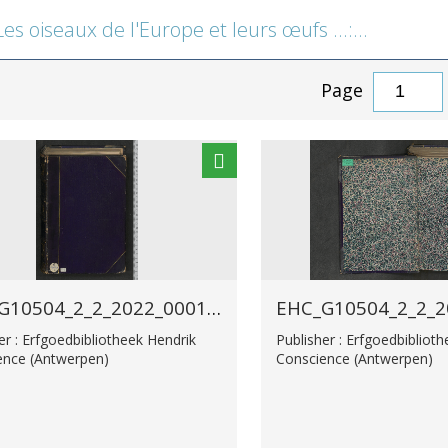
oiseaux de l'Europe et leurs œufs ...: espèces non observées en Belgique
Page
EHC_G10504_2_2_2022_0001.tif
er : Erfgoedbibliotheek Hendrik
Publisher : Erfgoedbibliot
ence (Antwerpen)
Conscience (Antwerpen)