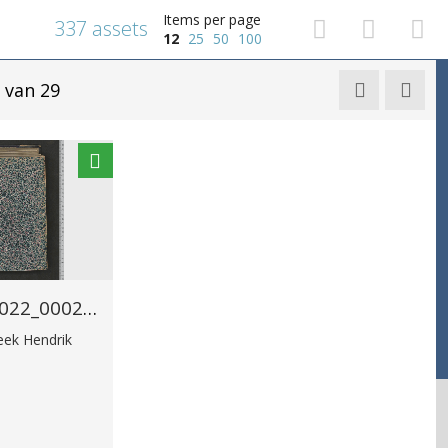
Items per page
337 assets
12
25
50
100
van 29


EHC_G10504_2_2_2022_0002.tif
heek Hendrik