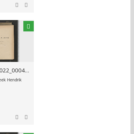
EHC_G10504_2_2_2022_0004.tif
heek Hendrik