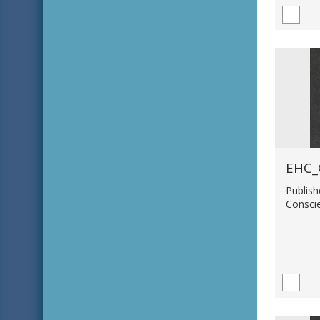
Publish
Consci