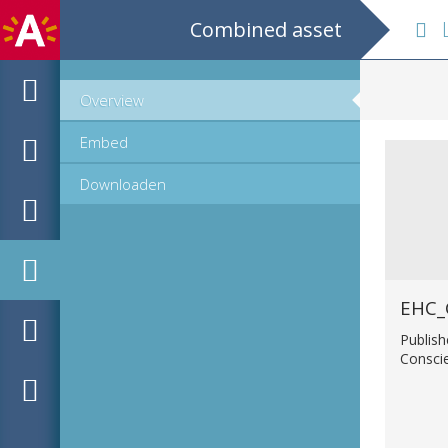
Combined asset
Les 
Overview
Embed
Downloaden
Publish
Consci