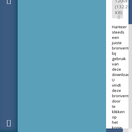
1200x1
(132.24
KB)
Hanteer
steeds
een
juiste
bronverme
bij
gebruik
van
deze
download.
U
vindt
deze
bronverme
door
te
klikken
op
het
kopje