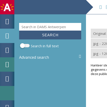
E
Search
Search form
Original
jpg - 2
Search in full text
jpg - 1
Advanced search
Hanteer st
gegevens d
deze public