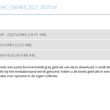
HC_C66483_2021_0070.tif
: tif - 2207x2985 (18.91 MB)
207x2985 (2.22 MB)
200x1623 (810.88 KB)
eeds een juiste bronvermelding bij gebruik van deze download. U vindt de
ie bij het mediabestand wordt getoond. Indien u dit beeld gebruikt in een
atie voor opname in de eigen collectie.