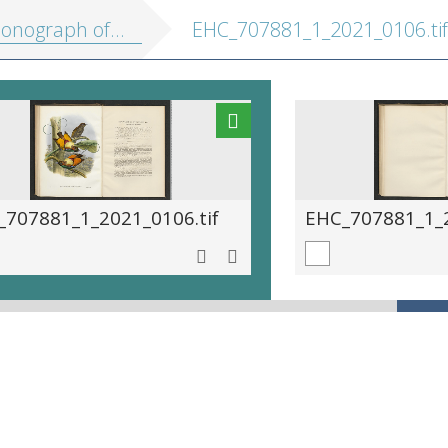
f the paradiseidæ, or birds of paradise, and ptilonorhynchidæ, or bower-birds
EHC_707881_1_2021_0106.tif
_707881_1_2021_0106.tif
EHC_707881_1_2