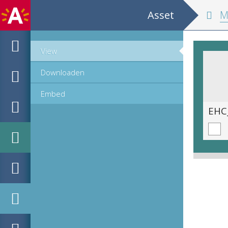
Asset
Monograph o
View
Downloaden
Embed
EHC_707881_1_2021_0105.tif
EHC