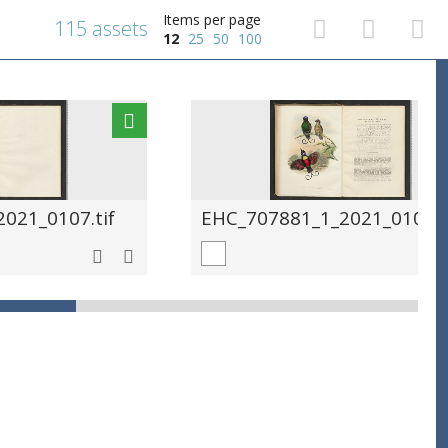
Items per page
115 assets
12
25
50
100
021_0107.tif
EHC_707881_1_2021_0108.t