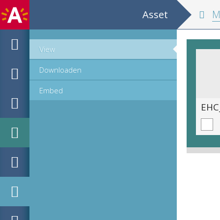
Asset
Monograph o
View
Downloaden
Embed
EHC_707881_1_2021_0033.tif
EHC