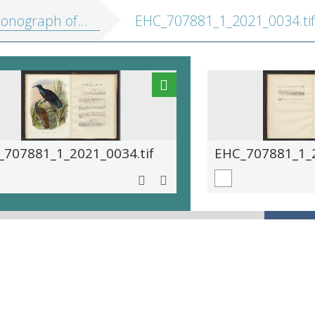
f the paradiseidæ, or birds of paradise, and ptilonorhynchidæ, or bower-birds
EHC_707881_1_2021_0034.tif
_707881_1_2021_0034.tif
EHC_707881_1_2