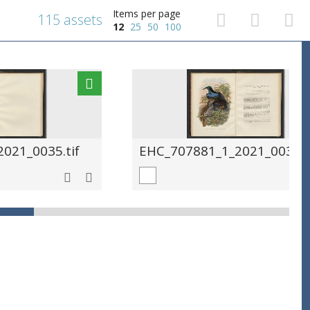
Items per page
115 assets
12
25
50
100
021_0035.tif
EHC_707881_1_2021_0036.t