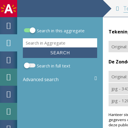
Tekening
Search in this aggregate
Tekenin
Search form
Search
Original:
De Zond
Search in full text
Original
Advanced search
jpg - 3
jpg - 1
Hanteer st
gegevens d
deze public