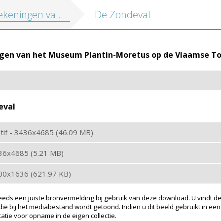
en van het Museum Plantin-Moretus op de Vlaamse Topstukkenlijst
De Zondeval
gen van het Museum Plantin-Moretus op de Vlaamse To
eval
: tif - 3436x4685 (46.09 MB)
436x4685 (5.21 MB)
200x1636 (621.97 KB)
eeds een juiste bronvermelding bij gebruik van deze download. U vindt de
ie bij het mediabestand wordt getoond. Indien u dit beeld gebruikt in een
atie voor opname in de eigen collectie.