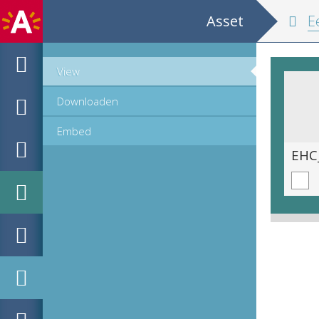
Asset
E
View
Downloaden
Embed
EHC_C22954_2_2021_0020.tif
EHC