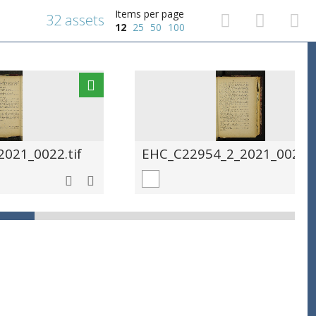
Items per page
32 assets
12
25
50
100
021_0022.tif
EHC_C22954_2_2021_0023.t