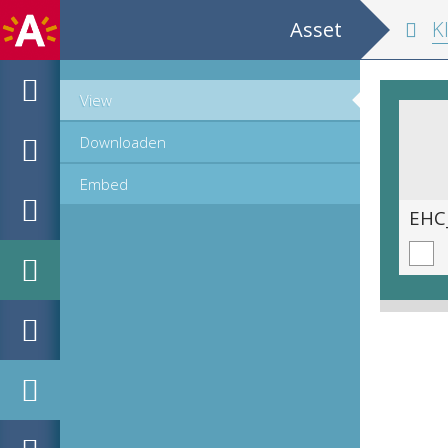
Asset
Klu
View
Downloaden
Embed
EHC_C16419_2018_0005.tif
EHC