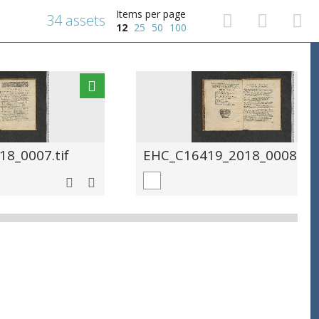
Items per page
34 assets
12
25
50
100
8_0007.tif
EHC_C16419_2018_0008.tif