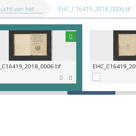
cht van het bedriegelyck-mal
EHC_C16419_2018_0006.tif
_C16419_2018_0006.tif
EHC_C16419_201