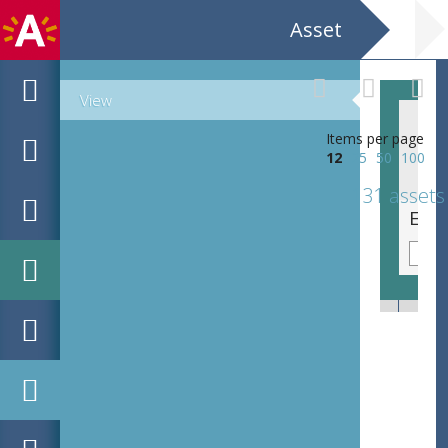
Asset
View
Items per page
12
25
50
100
131 assets
Jef de Bom met vier reisgezellen in Malta