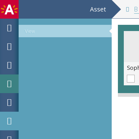
Asset
B 7
View
Sophie de Bom, dochtertje van Jef de Bom