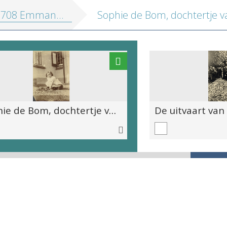
08 Emmanuel de Bom foto's
Sophie de Bom, dochtertje van Jef de Bom, spelend bij Huis ten Heuvel