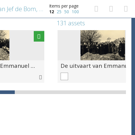
Items per page
Sophie de Bom, dochtertje van Jef de Bom, spelend bij Huis ten Heuvel
12
25
50
100
131 assets
De uitvaart van Emmanuel de Bom (1)
De ui