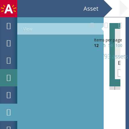
Asset
View
Items per page
12
25
50
100
793 assets
Ex libris voor Charles Rochat-Cenise door Charles Rochat-Cenise