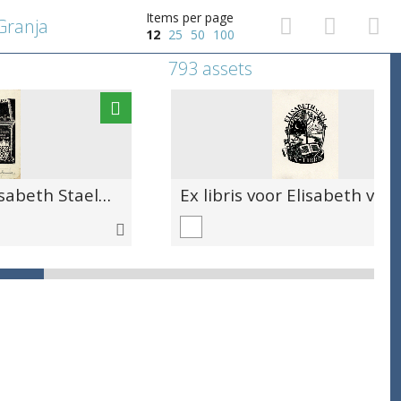
Items per page
 Granja
12
25
50
100
793 assets
Ex libris voor Elisabeth Staelens door Gerard Schelpe
Ex lib