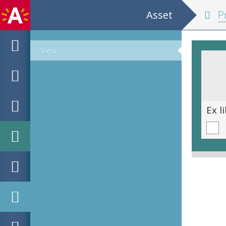
Asset
Pr
View
Ex libris voor Egart Andersson door E. von Deden