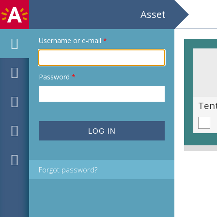
Asset
Username or e-mail
*
Password
*
Festival van Vlaanderen 1990 Antwerpen Joris Verdin, Harmonium Museum Vleeshuis.
Forgot password?