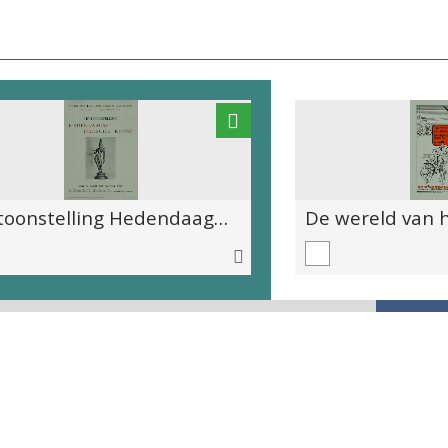
Tentoonstelling Hedendaagse Indische kunst KMKG