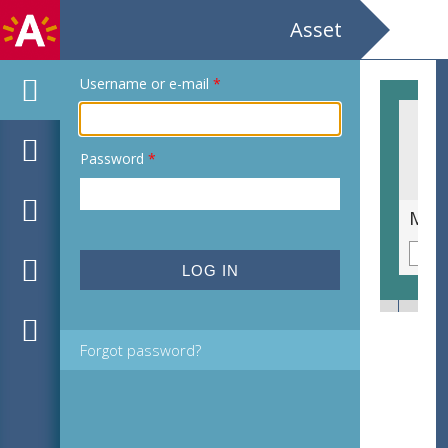
Asset
Username or e-mail
*
Password
*
Mechels Miniatuur teater / David Harrower / Messen in Hennen / regie: Khaldoun Elmecky
Forgot password?