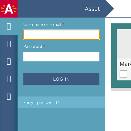
Asset
Username or e-mail
*
Password
*
Manuel Iturri stelt zijn laatste schilderijen en keramiekwerken tentoon Kunstkamer Onleiding: Bert Peleman
Forgot password?