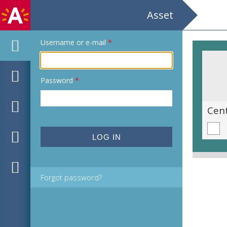
Asset
Username or e-mail
*
Password
*
Centrumteater Filmprogramma Februari 1977 Centrale filmklub Antwerpen
Forgot password?