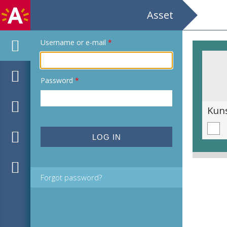
Asset
Username or e-mail
*
Password
*
Gabriel Garcia Marquez Belgische Premiere Nieuw Vlaams Symfonieorkest o.l.v. Dirk Brossé Intern. Congres Centrum Gent
Forgot password?