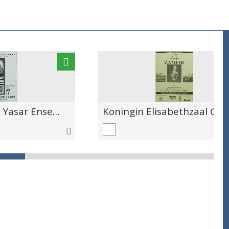
CCB Het Necdet Yasar Ensemble van de Gouden Hoord