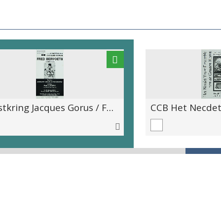
Kunstkring Jacques Gorus / Fred Bervoets / Grafiek / Inleiding: Paul Illegems