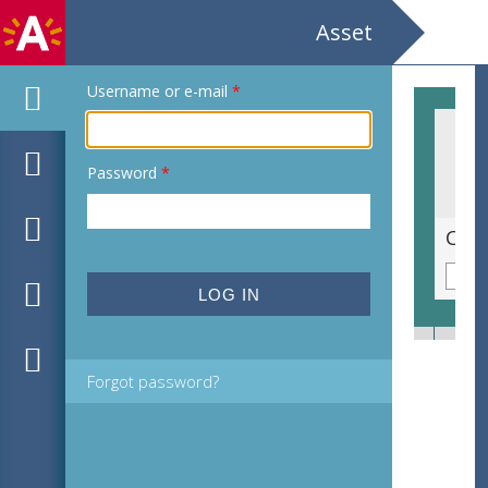
Asset
Username or e-mail
*
Password
*
Koningin Elisabethzaal Gorki stelt voor Gherghe Zamfir Walter Boeykens Begeleiding Marc Matthijs
Forgot password?