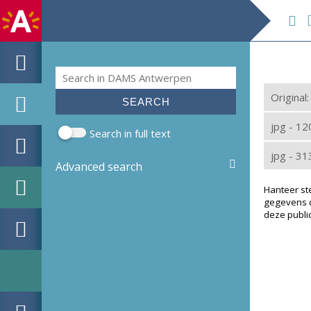
De
Search
Search form
Original
jpg - 1
Search in full text
jpg - 3
Advanced search
Hanteer st
gegevens d
deze public