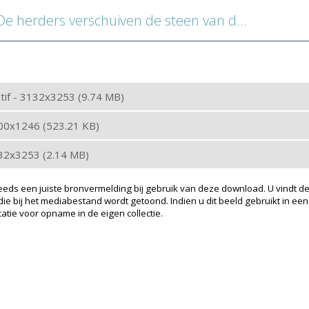
 herders verschuiven de steen van de put
: tif - 3132x3253 (9.74 MB)
200x1246 (523.21 KB)
132x3253 (2.14 MB)
eeds een juiste bronvermelding bij gebruik van deze download. U vindt de
ie bij het mediabestand wordt getoond. Indien u dit beeld gebruikt in een
atie voor opname in de eigen collectie.