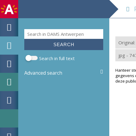
Po
Search
Search form
Original
jpg - 7
Search in full text
Hanteer st
Advanced search
gegevens d
deze public