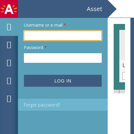
Asset
Username or e-mail
*
Password
*
Siegfried De Buck / Juweelontwerper en zilversmid / Galerie van het Vizo
Forgot password?