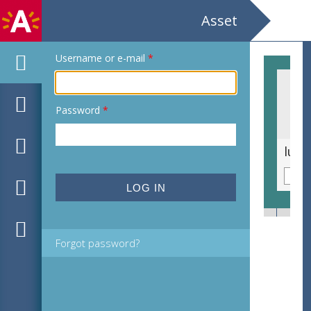
Asset
Username or e-mail
*
Password
*
luxemburg speelt / Bij de buren op de picknick/ Toneel Anna Maria Sofia & de kleine Cor / Mannetje Jas / Film
Forgot password?