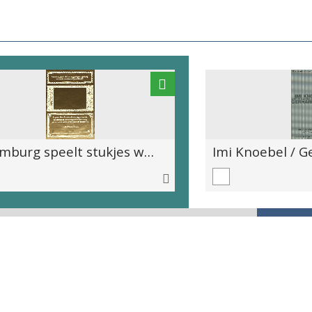
luxemburg speelt stukjes weggevlogen regenboog, een vertelproject naar verhalen van Gioconda Belli en Said / Ali Cifteci, Mahir Tezerdi en Katrien Meganck vertellen over bloemen die kunnen vliegen en vlinders die nog geboren moeten worden uit een niesbui van de regenboog / regie Arlette Van Overvelt