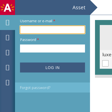
Asset
Username or e-mail
*
Password
*
Vormgevers bekennen kleur / Galerie van het Vizo / tentoonstelling
Forgot password?