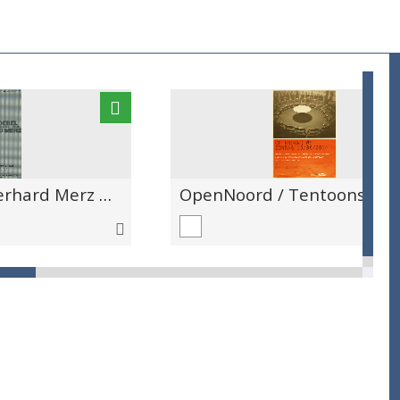
Imi Knoebel / Gerhard Merz / Werken uit de verzameling Ingrid en Hugo Jung / MUHKA